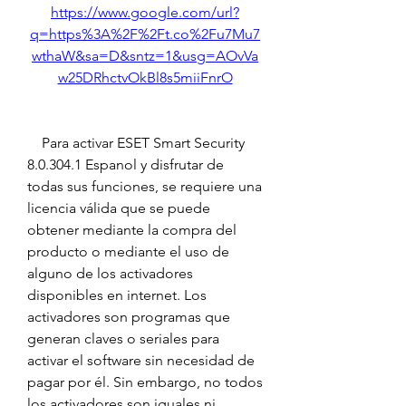
https://www.google.com/url?
q=https%3A%2F%2Ft.co%2Fu7Mu7
wthaW&sa=D&sntz=1&usg=AOvVa
w25DRhctvOkBl8s5miiFnrO
    Para activar ESET Smart Security 
8.0.304.1 Espanol y disfrutar de 
todas sus funciones, se requiere una 
licencia válida que se puede 
obtener mediante la compra del 
producto o mediante el uso de 
alguno de los activadores 
disponibles en internet. Los 
activadores son programas que 
generan claves o seriales para 
activar el software sin necesidad de 
pagar por él. Sin embargo, no todos 
los activadores son iguales ni 